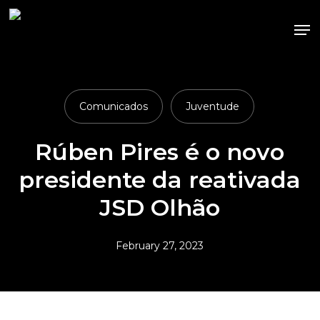
Skip
Me
to
main
content
Comunicados
Juventude
Rúben Pires é o novo
presidente da reativada
JSD Olhão
February 27, 2023