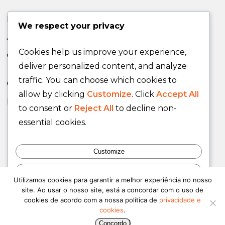
News
We respect your privacy
Announcements
Cookies help us improve your experience,
Opinion Articles
deliver personalized content, and analyze
traffic. You can choose which cookies to
Contacts
allow by clicking
Customize
. Click
Accept All
Participate!
to consent or
Reject All
to decline non-
essential cookies.
PSD National
Customize
Reject All
Utilizamos cookies para garantir a melhor experiência no nosso
© 2026 PSD Olhão. All rights reserved.
Privacy and Cookies
site. Ao usar o nosso site, está a concordar com o uso de
Accept All
Policy
cookies de acordo com a nossa política de
privacidade e
cookies
.
Powered by
Concordo