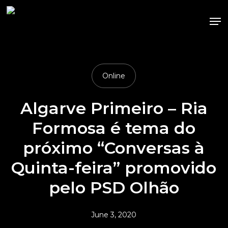
Skip
Me
to
main
content
Online
Algarve Primeiro – Ria
Formosa é tema do
próximo “Conversas à
Quinta-feira” promovido
pelo PSD Olhão
June 3, 2020