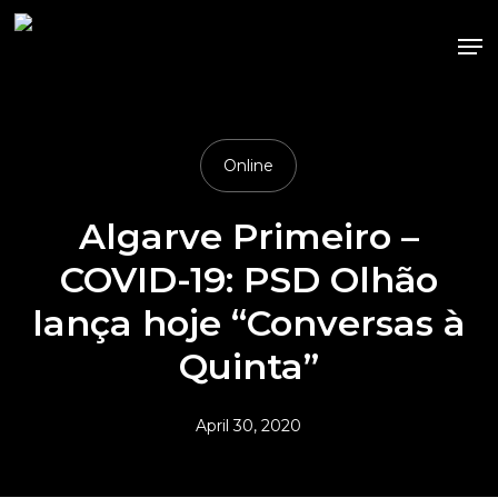
Skip
Me
to
main
content
Online
Algarve Primeiro –
COVID-19: PSD Olhão
lança hoje “Conversas à
Quinta”
April 30, 2020